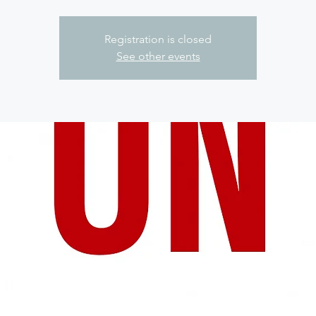
Registration is closed
See other events