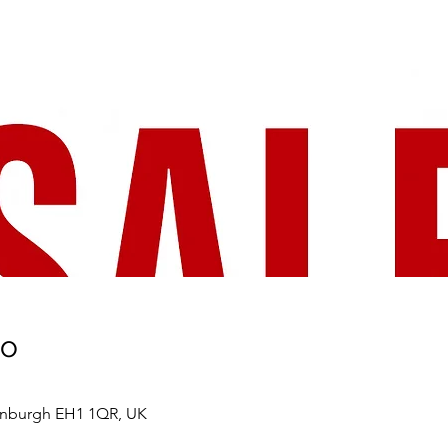
то
Edinburgh EH1 1QR, UK