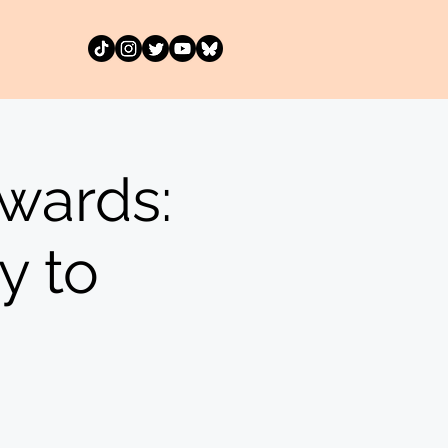
wards:
y to