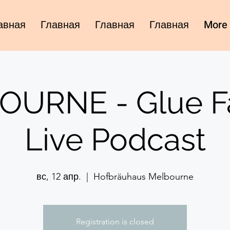
авная
Главная
Главная
Главная
More
URNE - Glue F
Live Podcast
вс, 12 апр.
  |  
Hofbräuhaus Melbourne
Registration is closed