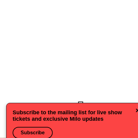
Поделиться
Subscribe to the mailing list for live show
tickets and exclusive Milo updates
Subscribe