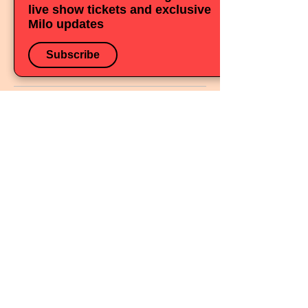
Подробная информация
live show tickets and exclusive
Milo updates
Купить билеты
Subscribe
YORK - Milo Edwards:
Catamaran
чт, 26 нояб.
Подробная информация