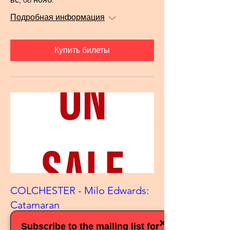
Подробная информация
Купить билеты
COLCHESTER - Milo Edwards:
Catamaran
вт, 10 нояб.
×
Subscribe to the mailing list for